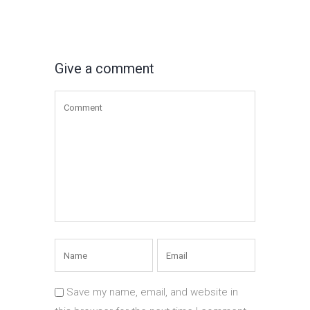
Give a comment
Save my name, email, and website in