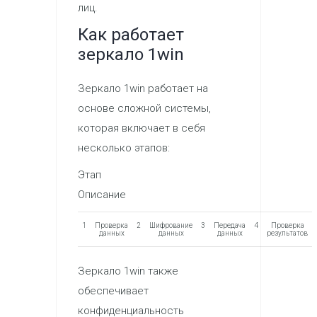
лиц.
Как работает
зеркало 1win
Зеркало 1win работает на
основе сложной системы,
которая включает в себя
несколько этапов:
Этап
Описание
1
Проверка
2
Шифрование
3
Передача
4
Проверка
данных
данных
данных
результатов
Зеркало 1win также
обеспечивает
конфиденциальность