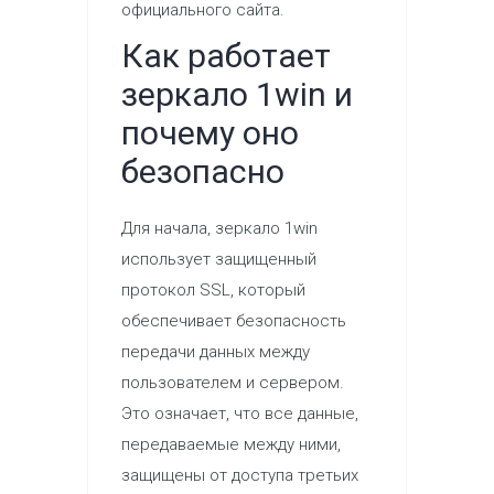
официального сайта.
Как работает
зеркало 1win и
почему оно
безопасно
Для начала, зеркало 1win
использует защищенный
протокол SSL, который
обеспечивает безопасность
передачи данных между
пользователем и сервером.
Это означает, что все данные,
передаваемые между ними,
защищены от доступа третьих