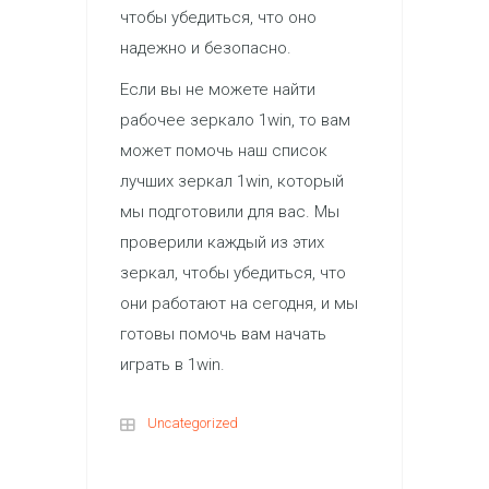
чтобы убедиться, что оно
надежно и безопасно.
Если вы не можете найти
рабочее зеркало 1win, то вам
может помочь наш список
лучших зеркал 1win, который
мы подготовили для вас. Мы
проверили каждый из этих
зеркал, чтобы убедиться, что
они работают на сегодня, и мы
готовы помочь вам начать
играть в 1win.
Uncategorized