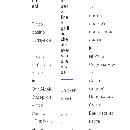
sür
re
eci
sen
7k
za
casino
fine
di
способы
Pinco
galli
пополнения
casino
ne
che
счета
Türkiye’de
attr
▶️
–
aver
san
ИГРАТЬ
hesap
o la
Содержимое
doğrulama
stra
da
7k
süreci
Casino:
▶️
Способы
OYNAMAK
Chicken
Пополнения
Содержимое
Road
Счета
Pinco
–
Банковские
Casino
Slot
карты
TÜRKİYE’de:
di
и
Hesap