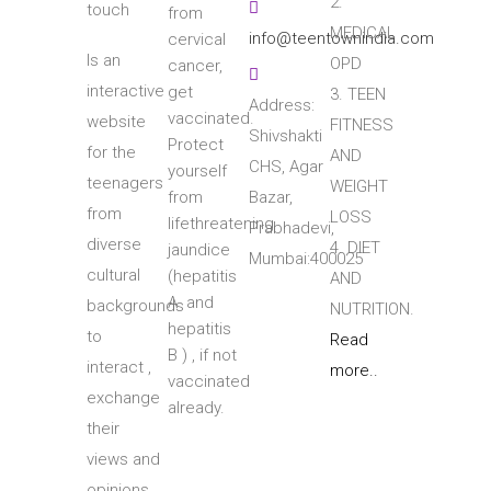
2.
touch
from
MEDICAL
info@teentownindia.com
cervical
Is an
OPD
cancer,
interactive
get
3. TEEN
Address:
vaccinated.
website
FITNESS
Shivshakti
Protect
for the
AND
CHS, Agar
yourself
teenagers
WEIGHT
from
Bazar,
from
LOSS
lifethreatening
Prabhadevi,
diverse
4. DIET
jaundice
Mumbai:400025
cultural
(hepatitis
AND
A and
backgrounds
NUTRITION.
hepatitis
to
Read
B ) , if not
interact ,
more..
vaccinated
exchange
already.
their
views and
opinions