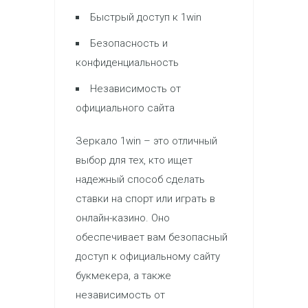
Быстрый доступ к 1win
Безопасность и
конфиденциальность
Независимость от
официального сайта
Зеркало 1win – это отличный
выбор для тех, кто ищет
надежный способ сделать
ставки на спорт или играть в
онлайн-казино. Оно
обеспечивает вам безопасный
доступ к официальному сайту
букмекера, а также
независимость от