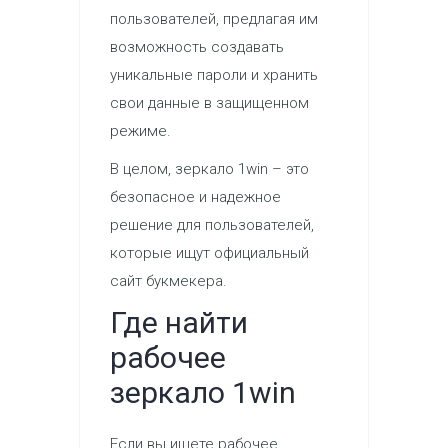
пользователей, предлагая им
возможность создавать
уникальные пароли и хранить
свои данные в защищенном
режиме.
В целом, зеркало 1win – это
безопасное и надежное
решение для пользователей,
которые ищут официальный
сайт букмекера.
Где найти
рабочее
зеркало 1win
Если вы ищете рабочее