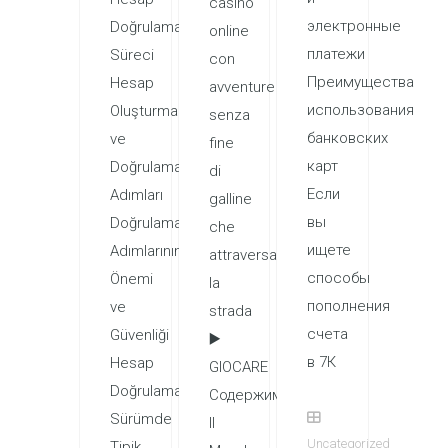
casinò
электронные
Doğrulama
online
платежи
Süreci
con
Преимущества
Hesap
avventure
использования
Oluşturma
senza
банковских
ve
fine
карт
Doğrulama
di
Если
Adımları
galline
вы
Doğrulama
che
ищете
Adımlarının
attraversano
способы
Önemi
la
пополнения
ve
strada
счета
Güvenliği
▶️
в 7К
Hesap
GIOCARE
Doğrulama
Содержимое
Sürümde
Il
Uncategorized
Tipik