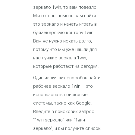
зеркало 1win, то вам повезло!
Мы готовы помочь вам найти
это зеркало и начать играть в
букмекерскую контору 1win.
Вам не нужно искать долго,
потому что мы уже нашли для
вас лучшие зеркала 1win,
которые работают на сегодня.
Один из лучших способов найти
рабочее зеркало 1win – это
использовать поисковые
системы, такие как Google.
Введите в поисковик запрос
“1win зеркало” или “1вин
зеркало”, и вы получите список