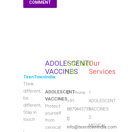
ADOLESCENT
Contact
Our
VACCINES
Us
Services
TeenTownIndia
Think
different,
ADOLESCENT
Phone:
1.
be
VACCINES
+91-
ADOLESCENT
different,
Protect
8879443733
VACCINES
Stay in
yourself
2.
touch
from
MEDICAL
info@teentownindia.com
cervical