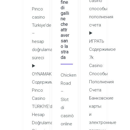
casino
fine
di
способы
Pinco
galli
пополнения
casino
ne
che
счета
Türkiye’de
attr
▶️
–
aver
san
ИГРАТЬ
hesap
o la
Содержимое
doğrulama
stra
da
7k
süreci
Casino:
▶️
Способы
OYNAMAK
Chicken
Пополнения
Содержимое
Road
Счета
Pinco
–
Банковские
Casino
Slot
карты
TÜRKİYE’de:
di
и
Hesap
casinò
электронные
Doğrulama
online