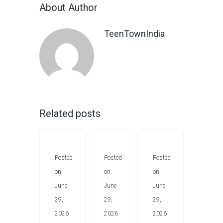
About Author
TeenTownIndia
Related posts
Posted
Posted
Posted
on
on
on
June
June
June
29,
29,
29,
2026
2026
2026