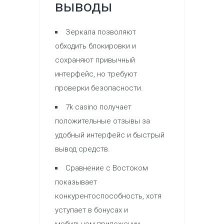
выводы
Зеркала позволяют
обходить блокировки и
сохраняют привычный
интерфейс, но требуют
проверки безопасности.
7k casino получает
положительные отзывы за
удобный интерфейс и быстрый
вывод средств.
Сравнение с Востоком
показывает
конкурентоспособность, хотя
уступает в бонусах и