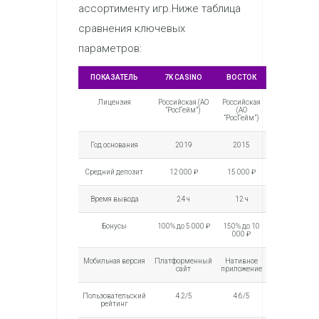
ассортименту игр.Ниже таблица
сравнения ключевых
параметров:
ПОКАЗАТЕЛЬ
7K CASINO
ВОСТОК
Лицензия
Российская (АО
Российская
“РосГейм”)
(АО
“РосГейм”)
Год основания
2019
2015
Средний депозит
12 000 ₽
15 000 ₽
Время вывода
24 ч
12 ч
Бонусы
100% до 5 000 ₽
150% до 10
000 ₽
Мобильная версия
Платформенный
Нативное
сайт
приложение
Пользовательский
4.2/5
4.6/5
рейтинг