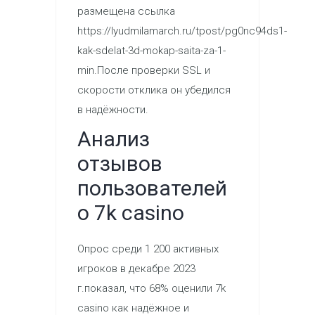
размещена ссылка
https://lyudmilamarch.ru/tpost/pg0nc94ds1-
kak-sdelat-3d-mokap-saita-za-1-
min.После проверки SSL и
скорости отклика он убедился
в надёжности.
Анализ
отзывов
пользователей
о 7k casino
Опрос среди 1 200 активных
игроков в декабре 2023
г.показал, что 68% оценили 7k
casino как надёжное и