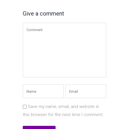
Give a comment
Save my name, email, and website in
this browser for the next time I comment.