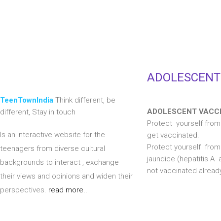
ADOLESCENT
TeenTownIndia
Think different, be
ADOLESCENT VACC
different, Stay in touch
Protect yourself from
Is an interactive website for the
get vaccinated.
Protect yourself from
teenagers from diverse cultural
jaundice (hepatitis A an
backgrounds to interact , exchange
not vaccinated alread
their views and opinions and widen their
perspectives.
read more..