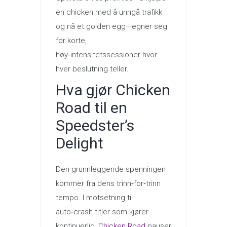
en chicken med å unngå trafikk
og nå et golden egg—egner seg
for korte,
høy‑intensitetssessioner hvor
hver beslutning teller.
Hva gjør Chicken
Road til en
Speedster’s
Delight
Den grunnleggende spenningen
kommer fra dens trinn‑for‑trinn
tempo. I motsetning til
auto‑crash titler som kjører
kontinuerlig,
Chicken Road
pauser