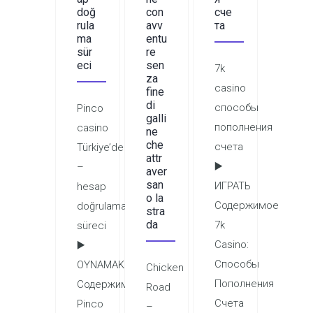
doğ
con
сче
rula
avv
та
ma
entu
sür
re
eci
sen
7k
za
casino
fine
di
способы
Pinco
galli
пополнения
casino
ne
che
счета
Türkiye’de
attr
▶️
–
aver
san
ИГРАТЬ
hesap
o la
Содержимое
doğrulama
stra
da
7k
süreci
Casino:
▶️
Способы
OYNAMAK
Chicken
Пополнения
Содержимое
Road
Счета
Pinco
–