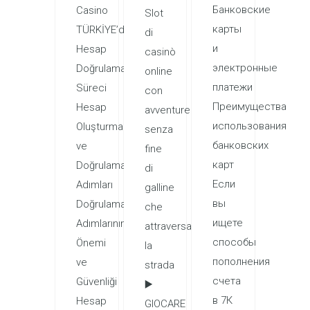
Банковские
Casino
Slot
карты
TÜRKİYE’de:
di
и
Hesap
casinò
электронные
Doğrulama
online
платежи
Süreci
con
Преимущества
Hesap
avventure
использования
Oluşturma
senza
банковских
ve
fine
карт
Doğrulama
di
Если
Adımları
galline
вы
Doğrulama
che
ищете
Adımlarının
attraversano
способы
Önemi
la
пополнения
ve
strada
счета
Güvenliği
▶️
в 7К
Hesap
GIOCARE