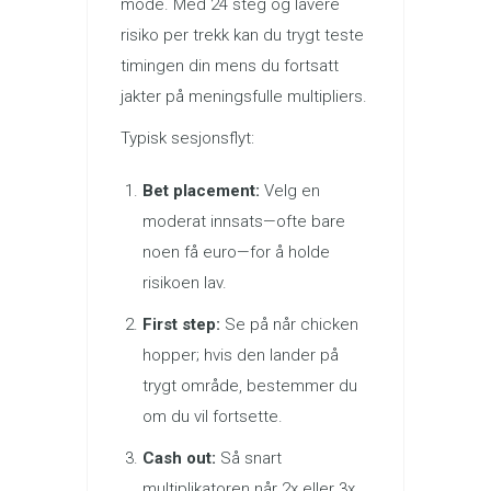
mode. Med 24 steg og lavere
risiko per trekk kan du trygt teste
timingen din mens du fortsatt
jakter på meningsfulle multipliers.
Typisk sesjonsflyt:
Bet placement:
Velg en
moderat innsats—ofte bare
noen få euro—for å holde
risikoen lav.
First step:
Se på når chicken
hopper; hvis den lander på
trygt område, bestemmer du
om du vil fortsette.
Cash out:
Så snart
multiplikatoren når 2x eller 3x,