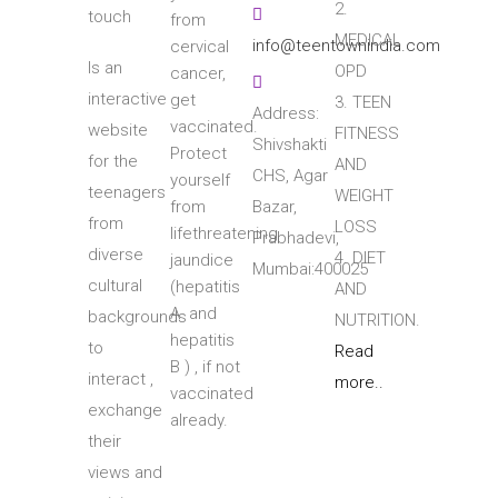
2.
touch
from
MEDICAL
info@teentownindia.com
cervical
Is an
OPD
cancer,
interactive
get
3. TEEN
Address:
vaccinated.
website
FITNESS
Shivshakti
Protect
for the
AND
CHS, Agar
yourself
teenagers
WEIGHT
from
Bazar,
from
LOSS
lifethreatening
Prabhadevi,
diverse
4. DIET
jaundice
Mumbai:400025
cultural
(hepatitis
AND
A and
backgrounds
NUTRITION.
hepatitis
to
Read
B ) , if not
interact ,
more..
vaccinated
exchange
already.
their
views and