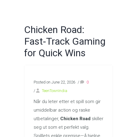
Chicken Road:
Fast‑Track Gaming
for Quick Wins
Posted on June 22, 2026
/
0
/
TeenTownIndia
Når du leter etter et spill som gir
umiddelbar action og raske
utbetalinger,
Chicken Road
skiller
seg ut som et perfekt valg.
Spilllets enkle premise—å hjelpe