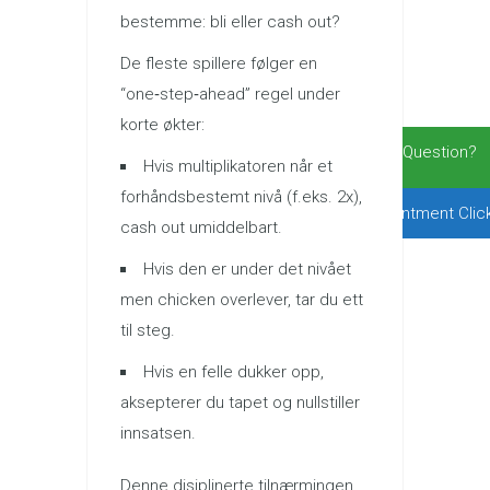
bestemme: bli eller cash out?
De fleste spillere følger en
“one‑step‑ahead” regel under
korte økter:
Have Any Question?
Hvis multiplikatoren når et
forhåndsbestemt nivå (f.eks. 2x),
For Appointment Clic
cash out umiddelbart.
Hvis den er under det nivået
men chicken overlever, tar du ett
til steg.
Hvis en felle dukker opp,
aksepterer du tapet og nullstiller
innsatsen.
Denne disiplinerte tilnærmingen