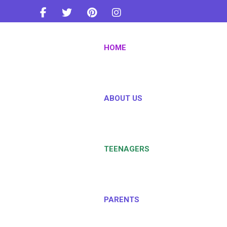
info@teentownindia.com
HOME
+91-8879443733
ABOUT US
TEENAGERS
PARENTS