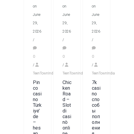
on
on
on
June
June
June
29,
29,
29,
2026
2026
2026
/
/
/
0
0
0
/
/
/
TeenTownIndia
TeenTownIndia
TeenTownIndia
Pin
Chic
7k
co
ken
casi
casi
Roa
no
no
d –
спо
Türk
Slot
соб
iye’
di
ы
de
casi
поп
–
nò
олн
hes
onli
ени
ap
ne
я