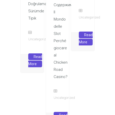
Doğrulama
Содержимое
Sürümde
Il
Uncategorized
Tipik
Mondo
delle
Slot
Read
Uncategorized
Perché
More
giocare
al
Read
Chicken
More
Road
Casino?
Uncategorized