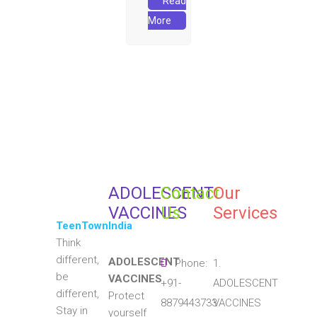
Read
More
ADOLESCENT
Contact
Our
VACCINES
Us
Services
TeenTownIndia
Think
different,
ADOLESCENT
Phone:
1.
be
VACCINES
+91-
ADOLESCENT
different,
Protect
8879443733
VACCINES
Stay in
yourself