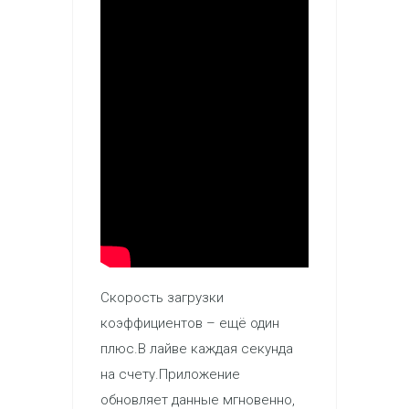
Скорость загрузки
коэффициентов – ещё один
плюс.В лайве каждая секунда
на счету.Приложение
обновляет данные мгновенно,