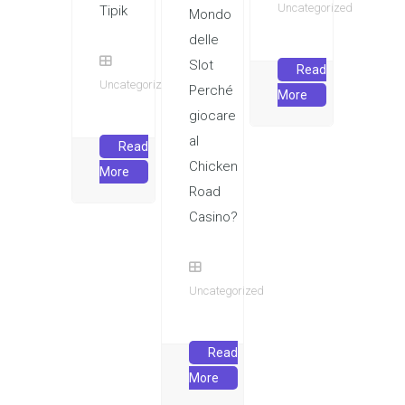
Uncategorized
Tipik
Mondo
delle
Slot
Read
Uncategorized
Perché
More
giocare
al
Read
Chicken
More
Road
Casino?
Uncategorized
Read
More