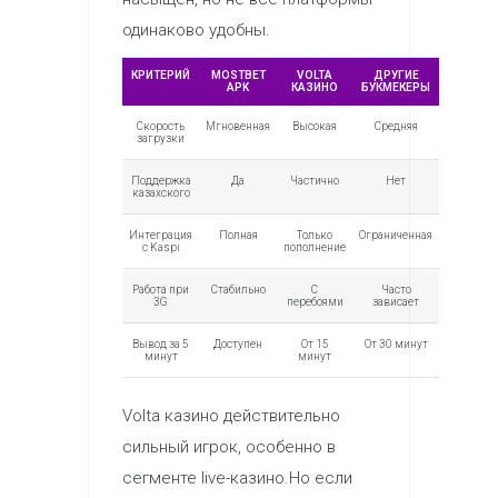
одинаково удобны.
КРИТЕРИЙ
MOSTBET
VOLTA
ДРУГИЕ
APK
КАЗИНО
БУКМЕКЕРЫ
Скорость
Мгновенная
Высокая
Средняя
загрузки
Поддержка
Да
Частично
Нет
казахского
Интеграция
Полная
Только
Ограниченная
с Kaspi
пополнение
Работа при
Стабильно
С
Часто
3G
перебоями
зависает
Вывод за 5
Доступен
От 15
От 30 минут
минут
минут
Volta казино действительно
сильный игрок, особенно в
сегменте live-казино.Но если