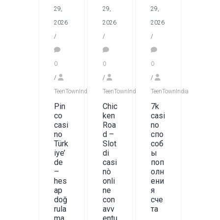
29,
29,
29,
2026
2026
2026
/
/
/
0
0
0
/
/
/
TeenTownIndia
TeenTownIndia
TeenTownIndia
Pin
Chic
7k
co
ken
casi
casi
Roa
no
no
d –
спо
Türk
Slot
соб
iye’
di
ы
de
casi
поп
–
nò
олн
hes
onli
ени
ap
ne
я
doğ
con
сче
rula
avv
та
ma
entu