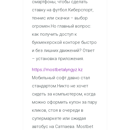
смартфоны, чтобы сделать
ставку на футбол.Киберспорт,
теннис или скачки – выбор
огромен.Но главный вопрос:
как получить доступ к
букмекерской конторе быстро
и без лишних движений? Ответ
– установка приложения.
https://mostbetalyngyz.kz
Мобильный софт давно стал
стандартом.Никто не хочет
сидеть за компьютером, когда
можно оформить купон за пару
кликов, стоя в очереди в
супермаркете или ожидая
автобус на Сатпаева. Mostbet