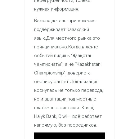
перегруженности, только
нужная информация.
Важная деталь: приложение
поддерживает казахский
язык.Для местного рынка это
принципиально.Когда в ленте
событий видишь “Қазақстан
чемпионаты”, а не “Kazakhstan
Championship”, доверие к
сервису растёт.Локализация
коснулась не только перевода,
но и адаптации под местные
платёжные системы. Kaspi,
Halyk Bank, Qiwi – всё работает
напрямую, без посредников.