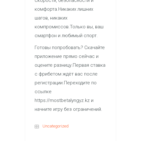
скорости, безопасности и
комфорта.Никаких лишних
шагов, никаких
компромиссов.Только вы, ваш
смартфон и любимый спорт.
Готовы попробовать? Скачайте
приложение прямо сейчас и
оцените разницу.Первая ставка
с фрибетом ждёт вас после
регистрации.Переходите по
ссылке
https://mostbetalyngyz.kz и
начните игру без ограничений.
Uncategorized