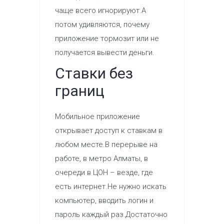
чаще всего игнорируют.А
потом удивляются, почему
приложение тормозит или не
получается вывести деньги.
Ставки без
границ
Мобильное приложение
открывает доступ к ставкам в
любом месте.В перерыве на
работе, в метро Алматы, в
очереди в ЦОН – везде, где
есть интернет.Не нужно искать
компьютер, вводить логин и
пароль каждый раз.Достаточно