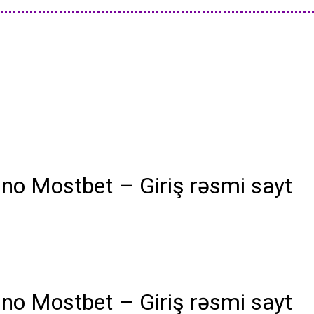
no Mostbet – Giriş rəsmi sayt
no Mostbet – Giriş rəsmi sayt