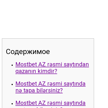
Содержимое
Mostbet AZ rəsmi saytından
qazanın kimdir?
Mostbet AZ rəsmi saytında
nə tapa bilərsiniz?
Mostbet AZ rəsmi saytında