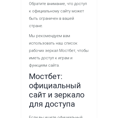
Обратите внимание, что доступ
к официальному сайту может
быть ограничен в вашей
стране.
Мы рекомендуем вам
использовать наш список
рабочих зеркал Мостбет, чтобы
иметь доступ к играм и
функциям сайта.
Мостбет:
официальный
сайт и зеркало
для доступа
Если вы ищете официальный