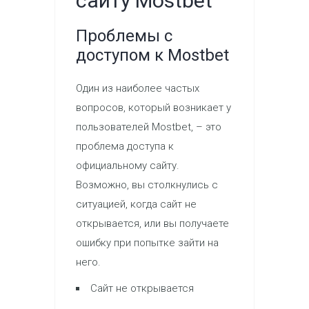
сайту Mostbet
Проблемы с
доступом к Mostbet
Один из наиболее частых
вопросов, который возникает у
пользователей Mostbet, – это
проблема доступа к
официальному сайту.
Возможно, вы столкнулись с
ситуацией, когда сайт не
открывается, или вы получаете
ошибку при попытке зайти на
него.
Сайт не открывается