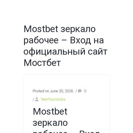
Mostbet зеркало
рабочее – Вход на
официальный сайт
Мостбет
Posted on June 20, 2026
/
0
/
TeenTownIndia
Mostbet
зеркало