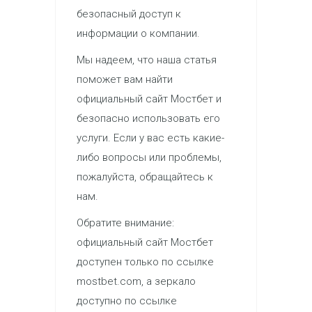
безопасный доступ к
информации о компании.
Мы надеем, что наша статья
поможет вам найти
официальный сайт Мостбет и
безопасно использовать его
услуги. Если у вас есть какие-
либо вопросы или проблемы,
пожалуйста, обращайтесь к
нам.
Обратите внимание:
официальный сайт Мостбет
доступен только по ссылке
mostbet.com, а зеркало
доступно по ссылке