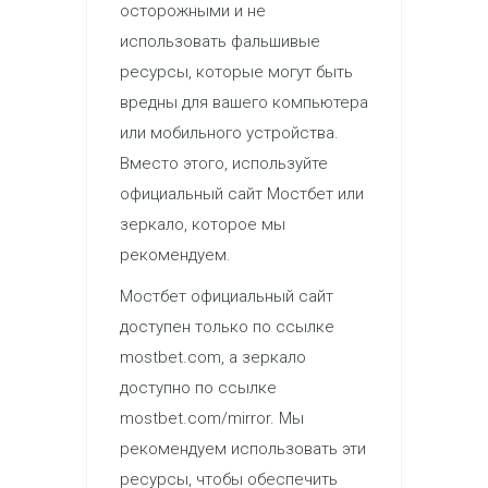
осторожными и не
использовать фальшивые
ресурсы, которые могут быть
вредны для вашего компьютера
или мобильного устройства.
Вместо этого, используйте
официальный сайт Мостбет или
зеркало, которое мы
рекомендуем.
Мостбет официальный сайт
доступен только по ссылке
mostbet.com, а зеркало
доступно по ссылке
mostbet.com/mirror. Мы
рекомендуем использовать эти
ресурсы, чтобы обеспечить