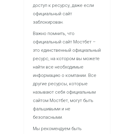
доступ к ресурсу, даже если
официальный сайт
заблокирован.
Важно помнить, что
официальный сайт Мостбет –
это единственный официальный
ресурс, на котором вы можете
найти все необходимые
информацию о компании. Все
другие ресурсы, которые
называют себя официальным
сайтом Мостбет, могут быть
фальшивыми и не
безопасными.
Мы рекомендуем быть