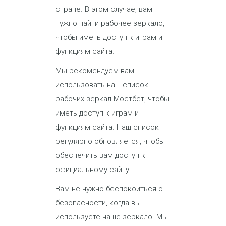
стране. В этом случае, вам
нужно найти рабочее зеркало,
чтобы иметь доступ к играм и
функциям сайта.
Мы рекомендуем вам
использовать наш список
рабочих зеркал Мостбет, чтобы
иметь доступ к играм и
функциям сайта. Наш список
регулярно обновляется, чтобы
обеспечить вам доступ к
официальному сайту.
Вам не нужно беспокоиться о
безопасности, когда вы
используете наше зеркало. Мы