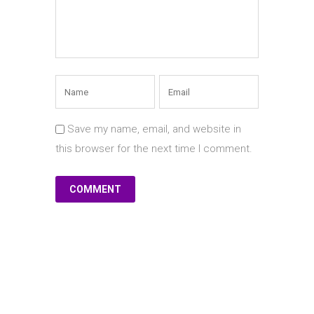
Save my name, email, and website in
this browser for the next time I comment.