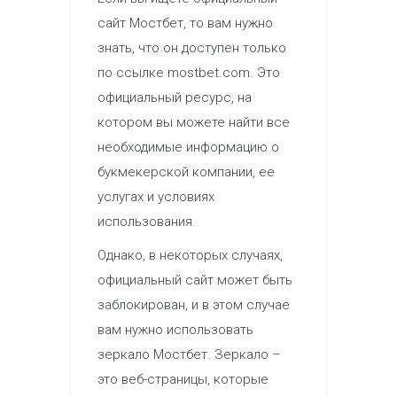
сайт Мостбет, то вам нужно
знать, что он доступен только
по ссылке mostbet.com. Это
официальный ресурс, на
котором вы можете найти все
необходимые информацию о
букмекерской компании, ее
услугах и условиях
использования.
Однако, в некоторых случаях,
официальный сайт может быть
заблокирован, и в этом случае
вам нужно использовать
зеркало Мостбет. Зеркало –
это веб-страницы, которые