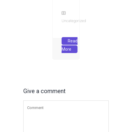
Uncategorized
Read
More
Give a comment