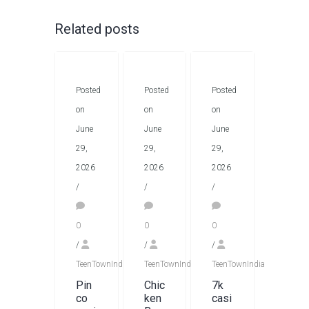
Related posts
Posted
Posted
Posted
on
on
on
June
June
June
29,
29,
29,
2026
2026
2026
/
/
/
0
0
0
/
/
/
TeenTownIndia
TeenTownIndia
TeenTownIndia
Pin
Chic
7k
co
ken
casi