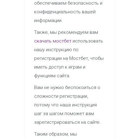
обеспечиваем безопасность и
конфиденциальность вашей
информации.
Также, мы рекомендуем вам
скачать мостбет
использовать
нашу инструкцию по
регистрации на Мостбет, чтобы
иметь доступ к играм и
функциям сайта.
Вам не нужно беспокоиться о
сложности регистрации,
потому что наша инструкция
шаг за шагом поможет вам
зарегистрироваться на сайте.
Таким образом, мы