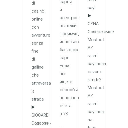
карты
di
sayt
и
casinò
▶️
электронные
online
OYNA
платежи
con
Содержимое
Преимущества
avventure
Mostbet
использования
senza
AZ
банковских
fine
rəsmi
карт
di
saytından
Если
galline
qazanın
вы
che
kimdir?
ищете
attraversano
Mostbet
способы
la
AZ
пополнения
strada
rəsmi
счета
▶️
saytında
в 7К
GIOCARE
nə
Содержимое
tapa