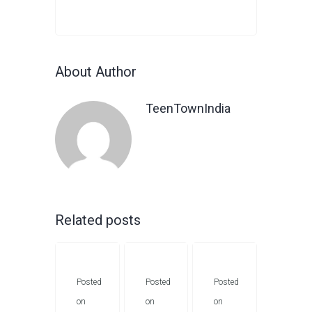
About Author
TeenTownIndia
Related posts
Posted
Posted
Posted
on
on
on