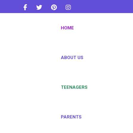
info@teentownindia.com
HOME
+91-8879443733
ABOUT US
TEENAGERS
PARENTS