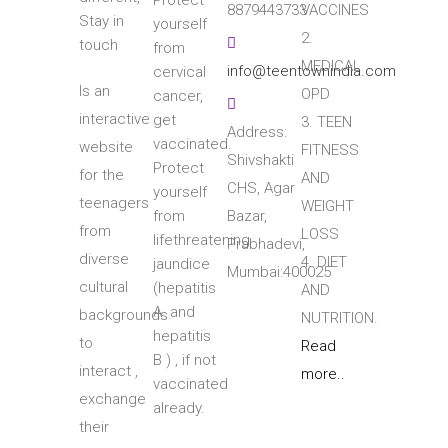
Protect
8879443733
VACCINES
Stay in
yourself
2.
touch
from
MEDICAL
info@teentownindia.com
cervical
Is an
OPD
cancer,
interactive
get
3. TEEN
Address:
vaccinated.
website
FITNESS
Shivshakti
Protect
for the
AND
CHS, Agar
yourself
teenagers
WEIGHT
from
Bazar,
from
LOSS
lifethreatening
Prabhadevi,
diverse
4. DIET
jaundice
Mumbai:400025
cultural
(hepatitis
AND
A and
backgrounds
NUTRITION.
hepatitis
to
Read
B ) , if not
interact ,
more..
vaccinated
exchange
already.
their