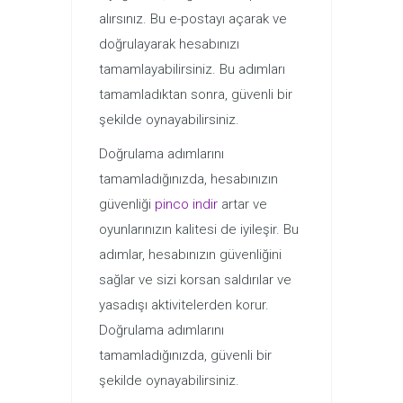
alırsınız. Bu e-postayı açarak ve
doğrulayarak hesabınızı
tamamlayabilirsiniz. Bu adımları
tamamladıktan sonra, güvenli bir
şekilde oynayabilirsiniz.
Doğrulama adımlarını
tamamladığınızda, hesabınızın
güvenliği
pinco indir
artar ve
oyunlarınızın kalitesi de iyileşir. Bu
adımlar, hesabınızın güvenliğini
sağlar ve sizi korsan saldırılar ve
yasadışı aktivitelerden korur.
Doğrulama adımlarını
tamamladığınızda, güvenli bir
şekilde oynayabilirsiniz.