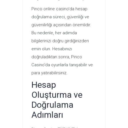
Pinco online casino’da hesap
doğrulama süreci, güvenliği ve
güvenilirliği açısından önemlidir.
Bu nedenle, her adımda
bilgilerinizi doğru girdiğinizden
emin olun. Hesabınızı
doğruladıktan sonra, Pinco
Casino’da oyunlarla tanışabilir ve
para yatırabilirsiniz.
Hesap
Oluşturma ve
Doğrulama
Adımları