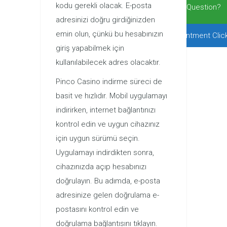
kodu gerekli olacak. E-posta
Have Any Question?
adresinizi doğru girdiğinizden
emin olun, çünkü bu hesabınızın
For Appointment Clic
giriş yapabilmek için
kullanılabilecek adres olacaktır.
Pinco Casino indirme süreci de
basit ve hızlıdır. Mobil uygulamayı
indirirken, internet bağlantınızı
kontrol edin ve uygun cihazınız
için uygun sürümü seçin.
Uygulamayı indirdikten sonra,
cihazınızda açıp hesabınızı
doğrulayın. Bu adımda, e-posta
adresinize gelen doğrulama e-
postasını kontrol edin ve
doğrulama bağlantısını tıklayın.