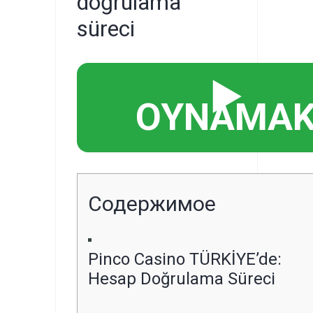
doğrulama
süreci
▶️
OYNAMA
Содержимое
Pinco Casino TÜRKİYE’de:
Hesap Doğrulama Süreci