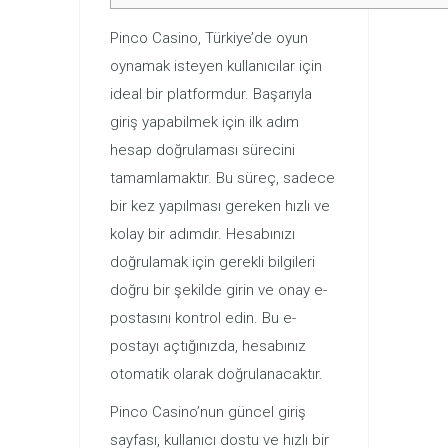
Pinco Casino, Türkiye’de oyun
oynamak isteyen kullanıcılar için
ideal bir platformdur. Başarıyla
giriş yapabilmek için ilk adım
hesap doğrulaması sürecini
tamamlamaktır. Bu süreç, sadece
bir kez yapılması gereken hızlı ve
kolay bir adımdır. Hesabınızı
doğrulamak için gerekli bilgileri
doğru bir şekilde girin ve onay e-
postasını kontrol edin. Bu e-
postayı açtığınızda, hesabınız
otomatik olarak doğrulanacaktır.
Pinco Casino’nun güncel giriş
sayfası, kullanıcı dostu ve hızlı bir