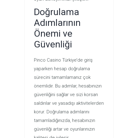
Doğrulama
Adımlarının
Önemi ve
Güvenliği
Pinco Casino Türkiye’de giriş
yaparken hesap doğrulama
sürecini tamamlamanız çok
önemlidir. Bu adımlar, hesabınızın
güvenliğini sağlar ve sizi korsan
saldırılar ve yasadışı aktivitelerden
korur. Doğrulama adımlarını
tamamladığınızda, hesabınızın
güvenliği artar ve oyunlarınızın
kalitesi de iyileşir.