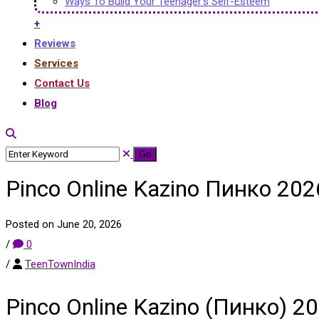
Ways To Build Your Teenager’s Self-Esteem
+
Reviews
Services
Contact Us
Blog
Pinco Online Kazino Пинко 2026 
Posted on June 20, 2026
/
0
/
TeenTownIndia
Pinco Online Kazino (Пинко) 20