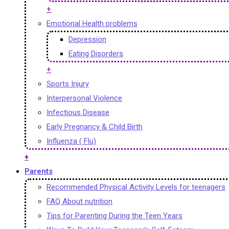
+
Emotional Health problems
Depression
Eating Disorders
+
Sports Injury
Interpersonal Violence
Infectious Disease
Early Pregnancy & Child Birth
Influenza ( Flu)
+
Parents
Recommended Physical Activity Levels for teenagers
FAQ About nutrition
Tips for Parenting During the Teen Years