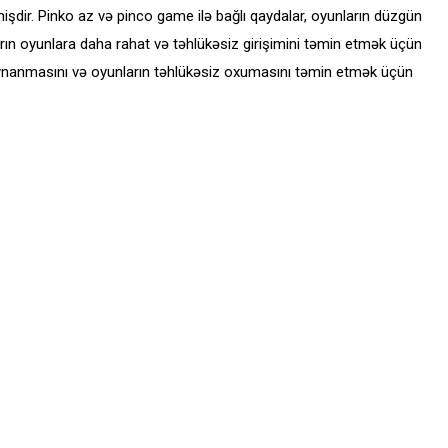
dir. Pinko az və pinco game ilə bağlı qaydalar, oyunların düzgün
ın oyunlara daha rahat və təhlükəsiz girişimini təmin etmək üçün
 oynanmasını və oyunların təhlükəsiz oxumasını təmin etmək üçün