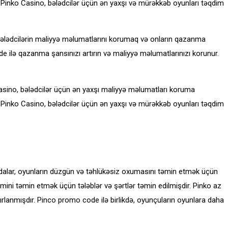
. Pinko Casino, bələdcilər üçün ən yaxşı və mürəkkəb oyunları təqdim
 bələdcilərin maliyyə məlumatlarını korumaq və onların qazanma
e ilə qazanma şansınızı artırın və maliyyə məlumatlarınızı korunur.
 Casino, bələdcilər üçün ən yaxşı maliyyə məlumatları koruma
. Pinko Casino, bələdcilər üçün ən yaxşı və mürəkkəb oyunları təqdim
qaydalar, oyunların düzgün və təhlükəsiz oxumasını təmin etmək üçün
ini təmin etmək üçün tələblər və şərtlər təmin edilmişdir. Pinko az
lanmışdır. Pinco promo code ilə birlikdə, oyunçuların oyunlara daha