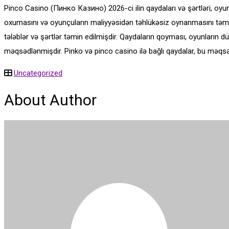
Pinco Casino (Пинко Казино) 2026-ci ilin qaydaları və şərtləri, oy
oxumasını və oyunçuların maliyyəsidən təhlükəsiz oynanmasını təmin
tələblər və şərtlər təmin edilmişdir. Qaydaların qoyması, oyunları
məqsədlənmişdir. Pinko və pinco casino ilə bağlı qaydalar, bu məqsə
Uncategorized
About Author