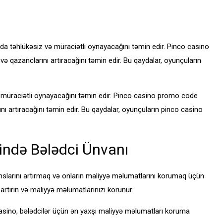
nda təhlükəsiz və müraciətli oynayacağını təmin edir. Pinco casino
azanclarını artıracağını təmin edir. Bu qaydalar, oyunçuların
və müraciətli oynayacağını təmin edir. Pinco casino promo code
artıracağını təmin edir. Bu qaydalar, oyunçuların pinco casino
ində Bələdci Ünvanı
anslarını artırmaq və onların maliyyə məlumatlarını korumaq üçün
rtırın və maliyyə məlumatlarınızı korunur.
 Casino, bələdcilər üçün ən yaxşı maliyyə məlumatları koruma