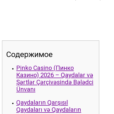
Содержимое
Pinko Casino (Пинко
Казино) 2026 – Qaydalar və
Şərtlər Çərçivəsində Bələdci
Ünvanı
Qaydaların Qarşısıl
Qaydaları və Qaydaların