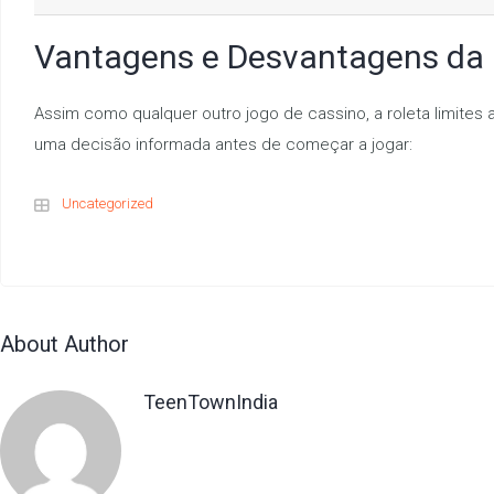
Vantagens e Desvantagens da R
Assim como qualquer outro jogo de cassino, a roleta limites
uma decisão informada antes de começar a jogar:
Uncategorized
About Author
TeenTownIndia