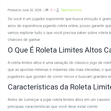
Posted on June 20, 2026
/
0
/
TeenTownIndia
Se você é um jogador experiente que busca emoção e grandes
anos de experiência jogando roleta online, posso garantir qu
vamos explorar tudo o que você
precisa saber sobre roleta l
chances de ganhar.
O Que É Roleta Limites Altos C
A roleta limites altos é uma variação do clássico jogo de rol
que as apostas mínimas e máximas são mais elevadas, o que
jogadores que gostam de correr riscos e buscam grandes emoç
Características da Roleta Limit
Antes de começar a jogar roleta limites altos em um cassino 
principais características que você deve estar ciente:
Have Any Question?