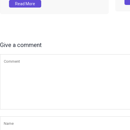
Read More
Give a comment