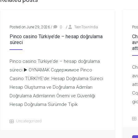
Posted on June 29, 2026
/
0
/
TeenTownIndia
Pos
Pinco casino Türkiye’de – hesap doğrulama
Ch
süreci
av
at
Pinco casino Türkiye’de – hesap doğrulama
Ch
süreci ▶️ OYNAMAK Содержимое Pinco
av
Casino TÜRKİYE’de: Hesap Doğrulama Süreci
at
Hesap Oluşturma ve Doğrulama Adımları
Со
Doğrulama Adımlarının Önemi ve Güvenliği
gi
Hesap Doğrulama Sürümde Tipik
Uncategorized