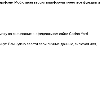
мартфоне. Мобильная версия платформы имеет все функции и
ылку на скачивание в официальном сайте Casino Yard.
инут. Вам нужно ввести свои личные данные, включая имя,