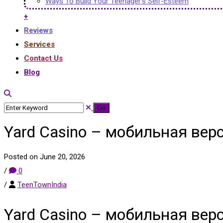
Ways To Build Your Teenager’s Self-Esteem
+
Reviews
Services
Contact Us
Blog
Yard Casino – мобильная вер
Posted on June 20, 2026
/
0
/
TeenTownIndia
Yard Casino – мобильная вер