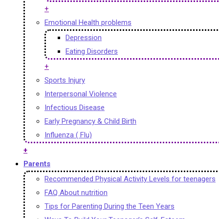
+
Emotional Health problems
Depression
Eating Disorders
+
Sports Injury
Interpersonal Violence
Infectious Disease
Early Pregnancy & Child Birth
Influenza ( Flu)
+
Parents
Recommended Physical Activity Levels for teenagers
FAQ About nutrition
Tips for Parenting During the Teen Years